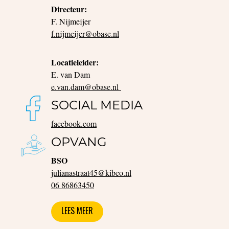
Directeur:
F. Nijmeijer
f.nijmeijer@obase.nl
Locatieleider:
E. van Dam
e.van.dam@obase.nl
SOCIAL MEDIA
facebook.com
OPVANG
BSO
julianastraat45@kibeo.nl
0
6 86863450
LEES MEER