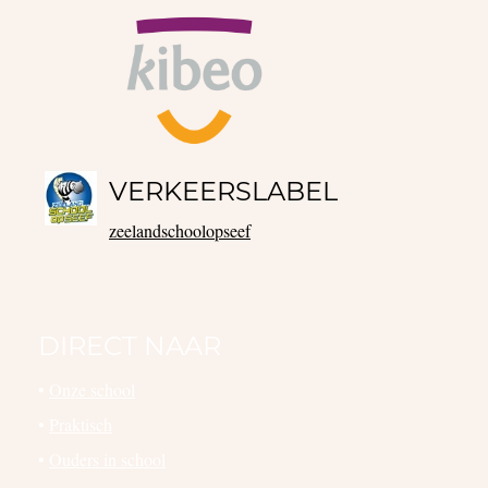
VERKEERSLABEL
zeelandschoolopseef
DIRECT NAAR
•
Onze school
•
Praktisch
•
Ouders in school